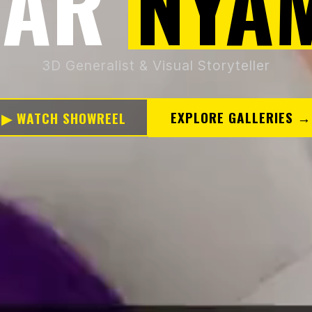
YAR
NYA
3D Generalist & Visual Storyteller
EXPLORE GALLERIES →
▶ WATCH SHOWREEL