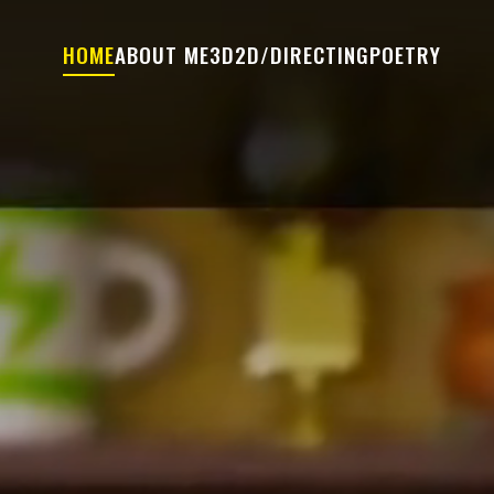
HOME
ABOUT ME
3D
2D/DIRECTING
POETRY